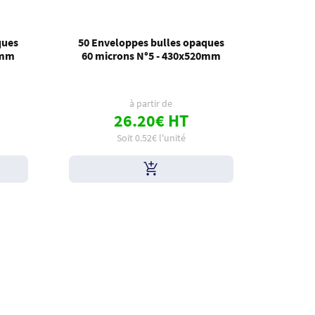
ques
50 Enveloppes bulles opaques
0mm
60 microns N°5 - 430x520mm
à partir de
26.20€ HT
Soit 0.52€ l'unité