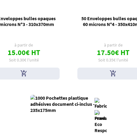
Enveloppes bulles opaques
50 Enveloppes bulles opa
 microns N°3 - 310x370mm
60 microns N°4 - 350x41
à partir de
à partir de
15.00€ HT
17.50€ HT
Soit 0.30€ l'unité
Soit 0.35€ l'unité