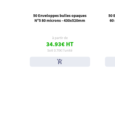
50 Enveloppes bulles opaques
50 
N°5 80 microns - 430x520mm
60
à partir de
34.93€ HT
Soit 0.70€ l'unité