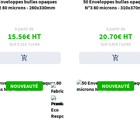
Enveloppes bulles opaques
50 Enveloppes bulles opa
2 80 microns - 260x330mm
N°3 80 microns - 310x37
à partir de
à partir de
15.56€ HT
20.70€ HT
Soit 0.31€ l'unité
Soit 0.41€ l'unité
NOUVEAUTÉ
NOUVEAUTÉ