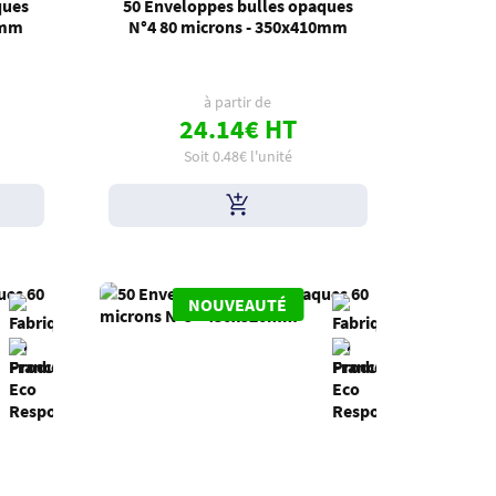
ques
50 Enveloppes bulles opaques
0mm
N°4 80 microns - 350x410mm
à partir de
24.14€ HT
Soit 0.48€ l'unité
NOUVEAUTÉ