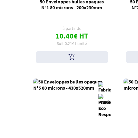
50 Enveloppes bulles opaques
50 
N°1 80 microns - 200x230mm
N°
à partir de
10.40€ HT
Soit 0.21€ l'unité