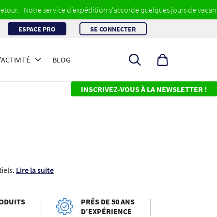
Notre service d’expédition s’accorde quelques jours de vacances du
ESPACE PRO
SE CONNECTER
Rechercher
ACTIVITÉ
BLOG
un
produit
INSCRIVEZ-VOUS À LA NEWSLETTER !
tiels.
Lire la suite
ODUITS
PRÉS DE 50 ANS
D'EXPÉRIENCE