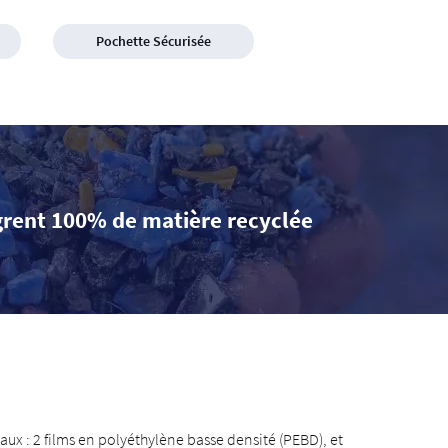
Pochette Sécurisée
grent 100% de matière recyclée
ux : 2 films en polyéthylène basse densité (PEBD), et