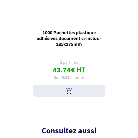
1000 Pochettes plastique
adhésives document ci-inclus -
235x175mm
à partir de
43.74€ HT
Soit 0.04€ l'unité
Consultez aussi