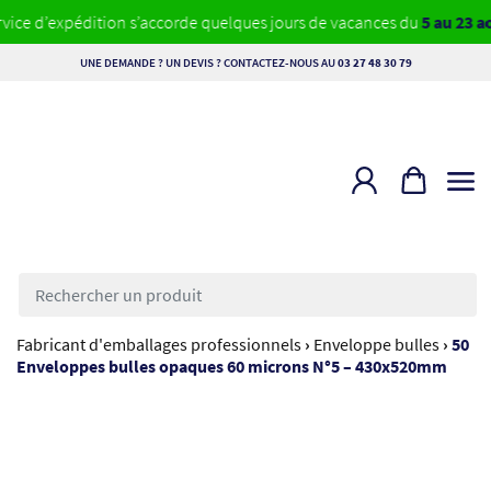
e d’expédition s’accorde quelques jours de vacances du
5 au 23 août
.
UNE DEMANDE ? UN DEVIS ? CONTACTEZ-NOUS AU
03 27 48 30 79
Rechercher
un
produit
Fabricant d'emballages professionnels
›
Enveloppe bulles
›
50
Enveloppes bulles opaques 60 microns N°5 – 430x520mm