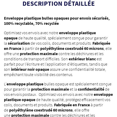
DESCRIPTION DÉTAILLÉE
Enveloppe plastique bulles opaques pour envois sécurisés,
100% recyclable, 70% recyclée
Optimisez vos envois avec notre
enveloppe plastique
opaque
de haute qualité, spécialement conçue pour garantir
la
sécurisation
de vos colis, documents et produits.
Fabriquée
en France
à partir de
polyéthylène coextrudé 60 microns
, elle
offre une
protection maximale
contre les déchirures et les
conditions de transport difficiles. Son
extérieur blanc
est
parfait pour l’écriture et l’application d’étiquettes, tandis que
son
intérieur noir opaque
assure une confidentialité totale,
empêchant toute visibilité des contenus.
L’
enveloppe plastique
bulles opaque est spécialement conçue
pour garantir la
protection maximale
et la
confidentialité
de
vos envois postaux. Optimisez vos envois avec notre
enveloppe
plastique opaque
de haute qualité, protégez efficacement vos
colis, documents et produits.
Fabriquée en France
à partir
de
polyéthylène coextrudé 60 microns
, elle offre
une
protection maximale
contre les déchirures et les