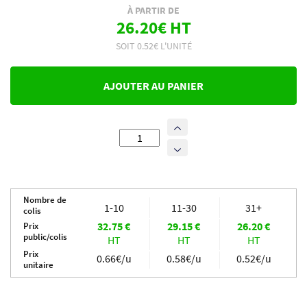
À PARTIR DE
26.20€ HT
SOIT 0.52€ L'UNITÉ
AJOUTER AU PANIER
quantité
de
50
Enveloppes
bulles
Nombre de
opaques
1-10
11-30
31+
colis
60
32.75
€
29.15
€
26.20
€
Prix
microns
public/colis
HT
HT
HT
N°5
Prix
-
0.66€/u
0.58€/u
0.52€/u
unitaire
430x520mm