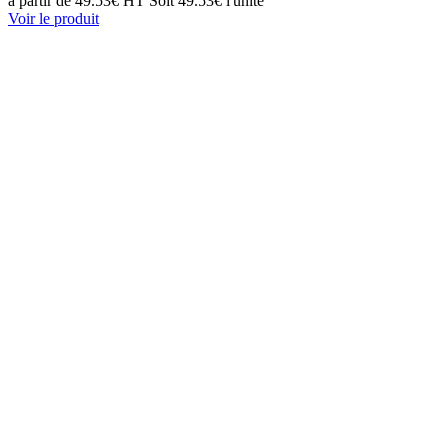
à partir de
49.53€ HT
Soit 49.53€ l'unité
Voir le produit