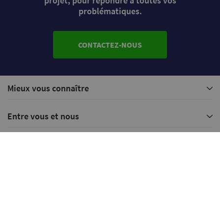
projet, pour répondre à toutes vos
problématiques.
CONTACTEZ-NOUS
Mieux vous connaître
Entre vous et nous
Service client
Abonnez-vous à notre Newsletter
© HARRY PLAST
-
TOUS DROITS RÉSERVÉS 2026
-
MENTIONS LÉGALES
-
RÉALISATION
BUSINESS-APTITUDE.COM