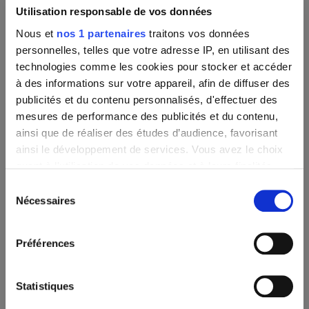
Utilisation responsable de vos données
rendez-vous sur le site web de La Poste ou via l’application
mobile de Leboncoin.
Nous et
nos 1 partenaires
traitons vos données
personnelles, telles que votre adresse IP, en utilisant des
technologies comme les cookies pour stocker et accéder
à des informations sur votre appareil, afin de diffuser des
publicités et du contenu personnalisés, d'effectuer des
×
mesures de performance des publicités et du contenu,
ainsi que de réaliser des études d’audience, favorisant
ainsi le développement de services. Vous avez le choix
quant à l'utilisation de vos données et à leurs finalités.
Vous pouvez modifier ou retirer votre consentement à
Sélection
Harry Plast prend une petite
tout moment en consultant la Déclaration relative aux
Nécessaires
du
pause estivale !
cookies ou en cliquant sur l'icône de confidentialité.
consentement
Notre service d’expédition s’accorde quelques jours
Préférences
de vacances du
5 au 23 août
.
Pour en savoir plus sur le traitement de vos données
personnelles et définir vos préférences, reportez-vous à
Déposer votre colis Leboncoin dans un
Vous pouvez bien sûr continuer à passer vos
la
section « Détails »
. Vous pouvez modifier ou retirer
commandes sur la boutique. Notez simplement
bureau de tabac : est-ce possible ?
Statistiques
votre consentement à tout moment à partir de la
qu’elles seront préparées et expédiées en priorité