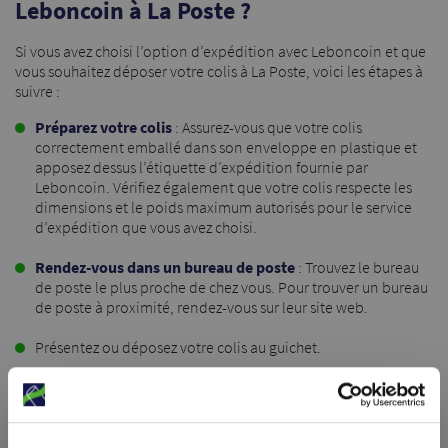
Leboncoin à La Poste ?
Si vous avez choisi l’option d’expédition avec Leboncoin et que
vous souhaitez déposer votre colis à La Poste, voici les étapes à
suivre :
Préparez votre colis
: Assurez-vous que votre colis
correctement emballé dans son enveloppe en plastique et
apposez dessus l’étiquette d’expédition fournie par
Leboncoin. Vérifiez également que votre colis respecte les
dimensions et le poids maximum autorisés pour le service
d’expédition que vous avez choisi.
Rendez-vous dans un bureau de poste
: Trouvez le bureau
de poste le plus proche de chez vous. Pour trouver un bureau
de poste à proximité, rendez-vous sur
leur site web
.
Présentez ou déposez votre colis au guichet.
Suivez l’état de votre envoi
: Une fois que vous avez déposé
votre colis, vous pouvez suivre l’état de votre envoi en
utilisant le numéro de suivi (disponible sur l’étiquette
d’expédition ou fourni par La Poste). Pour suivre votre envoi,