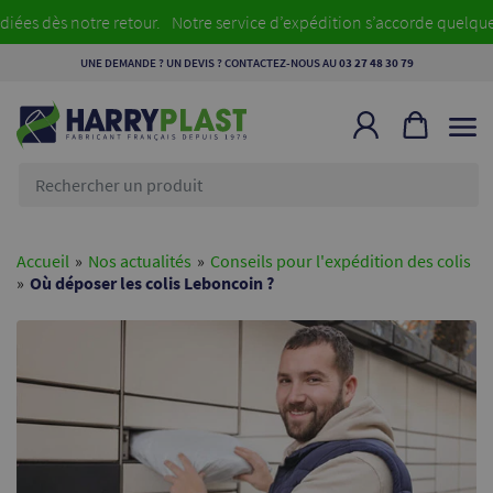
dès notre retour.
Notre service d’expédition s’accorde quelques jo
UNE DEMANDE ? UN DEVIS ? CONTACTEZ-NOUS AU
03 27 48 30 79
Rechercher
un
produit
Accueil
»
Nos actualités
»
Conseils pour l'expédition des colis
»
Où déposer les colis Leboncoin ?