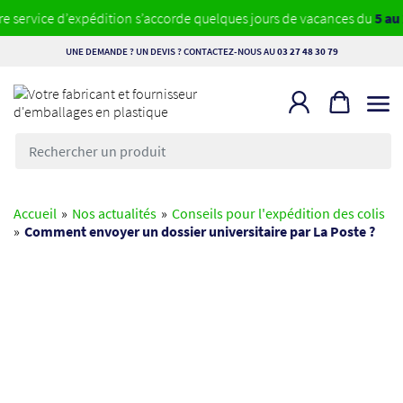
ervice d’expédition s’accorde quelques jours de vacances du
5 au 23
UNE DEMANDE ? UN DEVIS ? CONTACTEZ-NOUS AU
03 27 48 30 79
Rechercher
un
produit
Accueil
»
Nos actualités
»
Conseils pour l'expédition des colis
»
Comment envoyer un dossier universitaire par La Poste ?