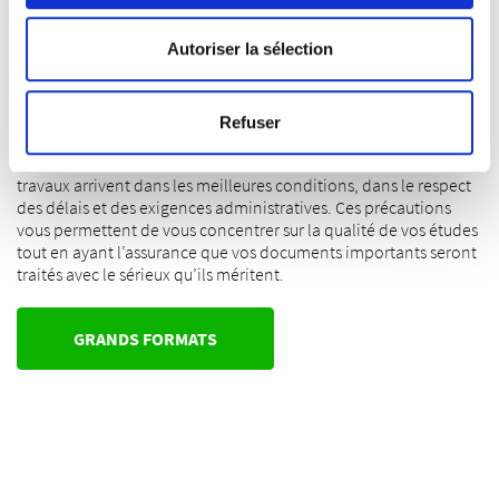
avec d'autres informations que vous leur avez fournies
leur réception par l’établissement ou le destinataire.
ou qu'ils ont collectées lors de votre utilisation de leurs
Autoriser la sélection
De plus, les
démarches de dossiers universitaires
peuvent
services.
parfois être complexes et soumises à des délais stricts, il est
donc primordial de prévoir un envoi sécurisé pour éviter tout
retard qui pourrait nuire à vos chances. L’utilisation
Refuser
d’enveloppes renforcées, de services recommandés ou de
solutions express est un excellent moyen de s’assurer que vos
travaux arrivent dans les meilleures conditions, dans le respect
des délais et des exigences administratives. Ces précautions
vous permettent de vous concentrer sur la qualité de vos études
tout en ayant l’assurance que vos documents importants seront
traités avec le sérieux qu’ils méritent.
GRANDS FORMATS