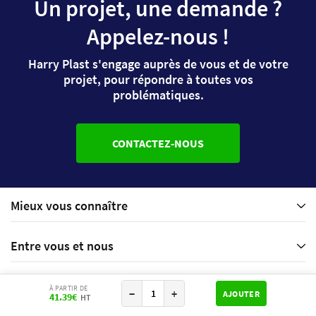
Un projet, une demande ?
Appelez-nous !
Harry Plast s'engage auprès de vous et de votre
projet, pour répondre à toutes vos
problématiques.
CONTACTEZ-NOUS
Mieux vous connaître
Entre vous et nous
Service client
À PARTIR DE
−
+
AJOUTER
41.39
€
HT