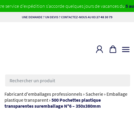
 service d’expédition s’accorde quelques jours de vacances du
5 au 2
UNE DEMANDE ? UN DEVIS ? CONTACTEZ-NOUS AU
03 27 48 30 79
Rechercher
un
produit
Fabricant d'emballages professionnels
›
Sacherie
›
Emballage
plastique transparent
›
500 Pochettes plastique
transparentes suremballage N°6 – 350x380mm