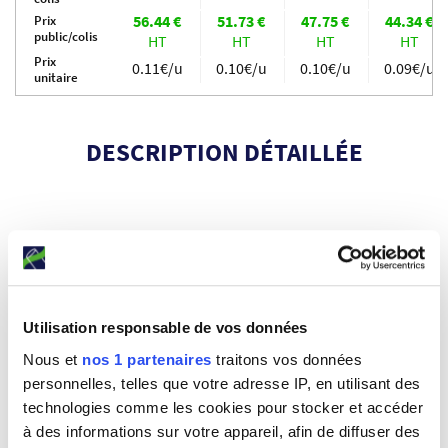
suremballage
56.44
€
51.73
€
47.75
€
44.34
€
Prix
N°6
public/colis
HT
HT
HT
HT
-
Prix
350x380mm
0.11€/u
0.10€/u
0.10€/u
0.09€/u
unitaire
DESCRIPTION DÉTAILLÉE
Idéales pour le conditionnement de vêtements tels que T-shirts,
chemises, ou pour les collectionneurs (journaux, affiches, cartes
postales…), ces
pochettes en plastique
transparent offrent une
protection optimale tout en mettant en valeur vos produits.
Faciles à utiliser, elles sont dotées d’un rabat adhésif
Utilisation responsable de vos données
repositionnable de 50 mm, permettant une fermeture pratique
Nous et
nos 1 partenaires
traitons vos données
et sécurisée.
personnelles, telles que votre adresse IP, en utilisant des
technologies comme les cookies pour stocker et accéder
à des informations sur votre appareil, afin de diffuser des
Caractéristiques :