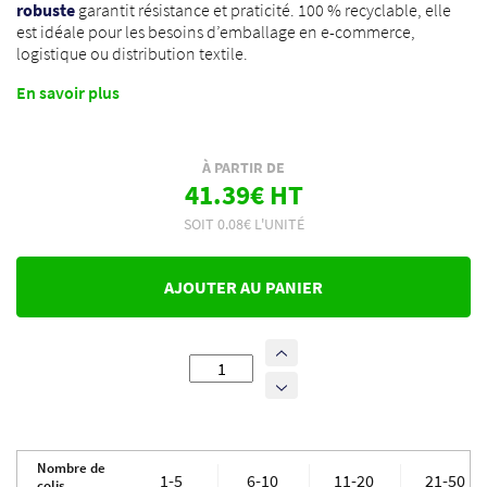
robuste
garantit résistance et praticité. 100 % recyclable, elle
est idéale pour les besoins d’emballage en e-commerce,
logistique ou distribution textile.
En savoir plus
À PARTIR DE
41.39€ HT
SOIT 0.08€ L'UNITÉ
AJOUTER AU PANIER
quantité
de
500
Pochettes
plastique
Nombre de
transparentes
1-5
6-10
11-20
21-50
colis