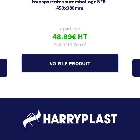
transparentes suremballage N°8 -
450x380mm
à partir de
48.89€ HT
Soit 0.10€ l'unité
VOIR LE PRODUIT