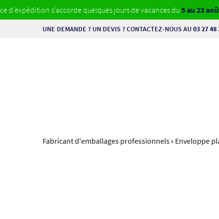
xpédition s’accorde quelques jours de vacances du
5 au 23 août
. Vos
UNE DEMANDE ? UN DEVIS ? CONTACTEZ-NOUS AU
03 27 48 
Fabricant d'emballages professionnels
›
Enveloppe pl