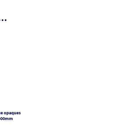
I…
ue opaques
x600mm