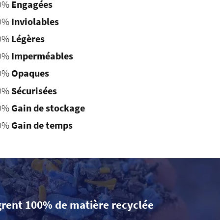
0%
Engagées
0%
Inviolables
0%
Légères
0%
Imperméables
0%
Opaques
0%
Sécurisées
0%
Gain de stockage
0%
Gain de temps
grent 100% de matière recyclée