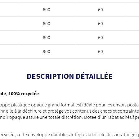
600
60
600
60
800
60
900
60
DESCRIPTION DÉTAILLÉE
ble, 100% recyclée
veloppe plastique opaque grand format est idéale pour les envois pos
nnelle à la déchirure et protège vos contenus des chocs et contraintes
ieur noir opaque assure une totale discrétion. Dotée d’un rabat adhési
clée, cette enveloppe durable s’intègre au tri sélectif sans danger po