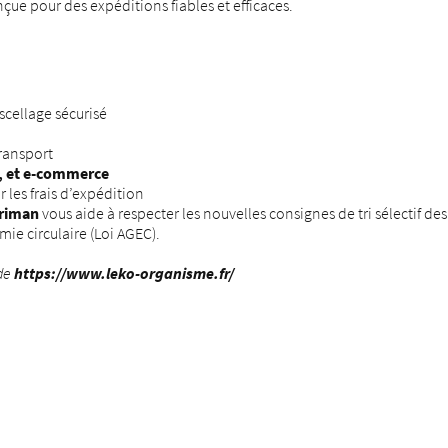
nçue pour des expéditions fiables et efficaces.
scellage sécurisé
transport
C, et e-commerce
les frais d’expédition
riman
vous aide à respecter les nouvelles consignes de tri sélectif 
ie circulaire (Loi AGEC).
 de
https://www.leko-organisme.fr/