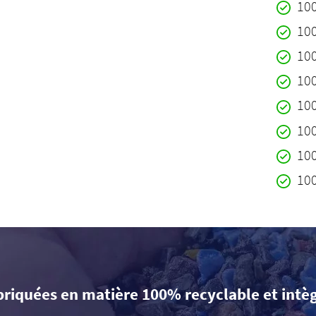
10
10
10
10
10
10
10
10
briquées en matière 100% recyclable et intè