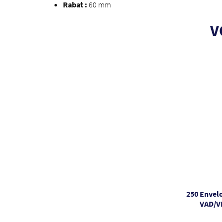
Rabat :
60 mm
V
250 Envel
VAD/V