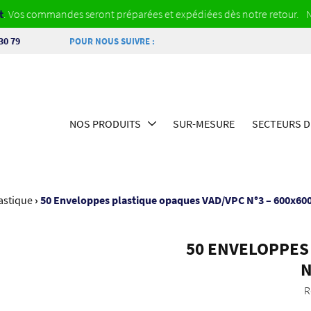
 commandes seront préparées et expédiées dès notre retour.
Notre s
30 79
POUR NOUS SUIVRE :
NOS PRODUITS
SUR-MESURE
SECTEURS D’
astique
›
50 Enveloppes plastique opaques VAD/VPC N°3 – 600x6
50 ENVELOPPES
N
R