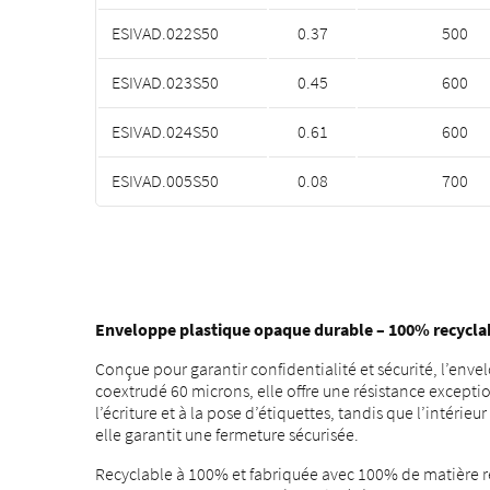
ESIVAD.022S50
0.37
500
ESIVAD.023S50
0.45
600
ESIVAD.024S50
0.61
600
ESIVAD.005S50
0.08
700
Enveloppe plastique opaque durable – 100% recycla
Conçue pour garantir confidentialité et sécurité, l’en
coextrudé 60 microns, elle offre une résistance exceptio
l’écriture et à la pose d’étiquettes, tandis que l’intér
elle garantit une fermeture sécurisée.
Recyclable à 100% et fabriquée avec 100% de matière recy