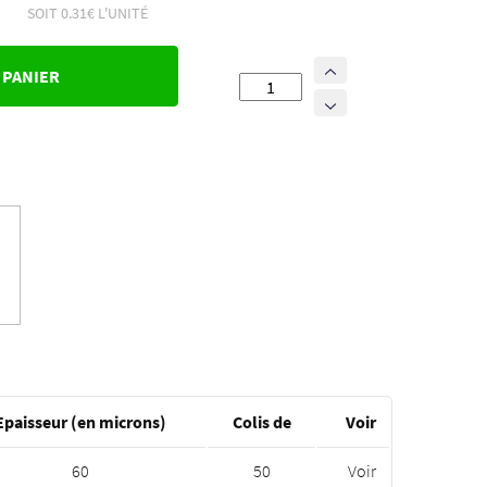
SOIT 0.31€ L'UNITÉ
 PANIER
quantité
de
50
Enveloppes
plastique
opaques
VAD/VPC
N°3
-
600x600mm
Epaisseur (en microns)
Colis de
Voir
60
50
Voir