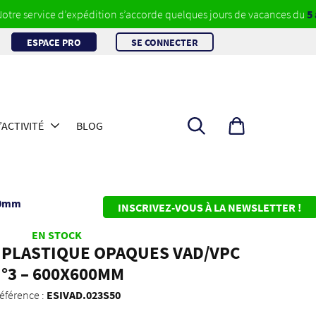
ervice d’expédition s’accorde quelques jours de vacances du
5 au 23 
ESPACE PRO
SE CONNECTER
Rechercher
ACTIVITÉ
BLOG
un
produit
00mm
INSCRIVEZ-VOUS À LA NEWSLETTER !
EN STOCK
 PLASTIQUE OPAQUES VAD/VPC
°3 – 600X600MM
éférence :
ESIVAD.023S50