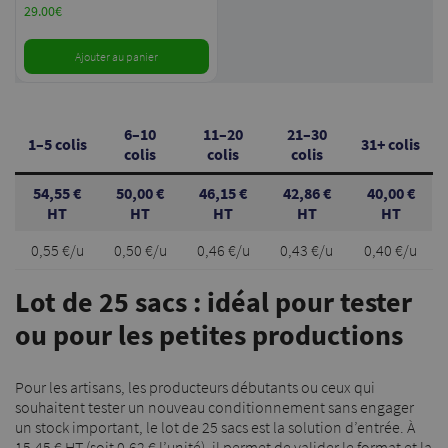
29.00
€
Ajouter au panier
6–10
11–20
21–30
1–5 colis
31+ colis
colis
colis
colis
54,55 €
50,00 €
46,15 €
42,86 €
40,00 €
HT
HT
HT
HT
HT
0,55 €/u
0,50 €/u
0,46 €/u
0,43 €/u
0,40 €/u
Lot de 25 sacs : idéal pour tester
ou pour les petites productions
Pour les artisans, les producteurs débutants ou ceux qui
souhaitent tester un nouveau conditionnement sans engager
un stock important, le lot de 25 sacs est la solution d’entrée. À
15,45 € HT (soit 0,62 € l’unité), il permet de valider le format et la