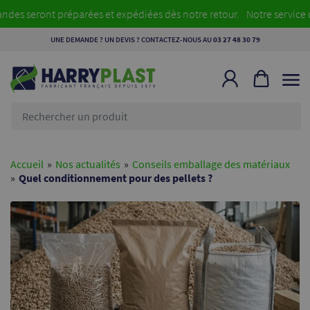
ront préparées et expédiées dès notre retour.
Notre service d’expé
UNE DEMANDE ? UN DEVIS ? CONTACTEZ-NOUS AU
03 27 48 30 79
Rechercher
un
produit
Accueil
»
Nos actualités
»
Conseils emballage des matériaux
»
Quel conditionnement pour des pellets ?