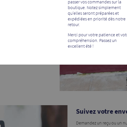
passer vos commandes sur la
boutique. Notez simplement
D, DVD, bijoux, accessoires,
qu’elles seront préparées et
 La tarification d’un colis
expédiées en priorité dès notre
le mode de livraison en
retour.
u colis.
Merci pour votre patience et vot
onopost ou UPS offrent
compréhension. Passez un
 soient légèrement plus
excellent été !
Suivez votre env
Demandez un reçu ou un nu