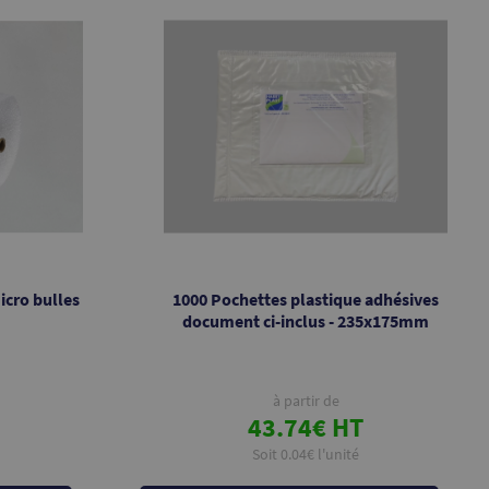
icro bulles
1000 Pochettes plastique adhésives
document ci-inclus - 235x175mm
à partir de
43.74€ HT
Soit 0.04€ l'unité