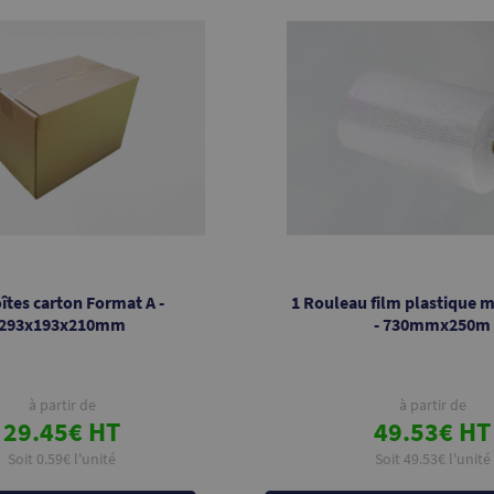
îtes carton Format A -
1 Rouleau film plastique m
293x193x210mm
- 730mmx250m
à partir de
à partir de
29.45€ HT
49.53€ HT
Soit 0.59€ l'unité
Soit 49.53€ l'unité