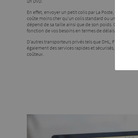
un DVD.
En effet, envoyer un petit colis par La Poste, tel qu’un C
coûte moins cher qu’un colis standard ou un grand colis.
dépend de sa taille ainsi que de son poids. Choisissez 
fonction de vos besoins en termes de délais et de suivi d
D’autres transporteurs privés tels que DHL, FedEx, Chr
également des services rapides et sécurisés, bien qu’ils
coûteux.