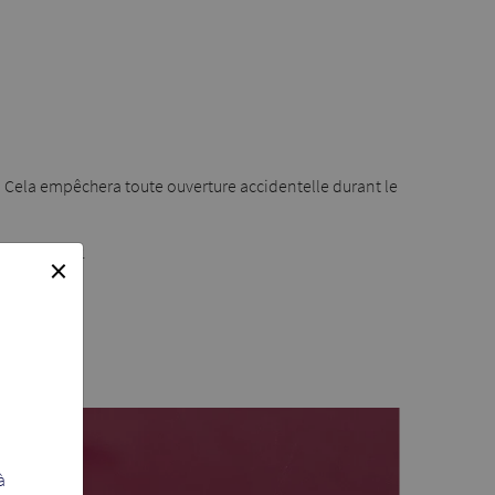
son. Cela empêchera toute ouverture accidentelle durant le
as de retour.
×
à