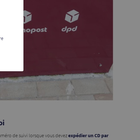
re
oi
méro de suivi lorsque vous devez
expédier un CD par