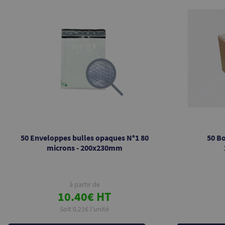
50 Enveloppes bulles opaques N°1 80
50 Bo
microns - 200x230mm
à partir de
10.40€ HT
Soit 0.21€ l'unité