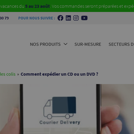
s du
5 au 23 août
. Vos commandes seront préparées et expédiées dès 
30 79
POUR NOUS SUIVRE :
NOS PRODUITS
SUR-MESURE
SECTEURS D’
es colis
»
Comment expédier un CD ou un DVD ?