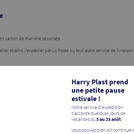
e
 en carton de manière sécurisée.
celler et ainsi l’expédier par La Poste ou tout autre service de livrai
 de votre destinataire ainsi que vos coordonnées sur l’emballage en c
Harry Plast prend
une petite pause
estivale !
Notre service d’expédition
s’accorde quelques jours de
 fiable
vacances du
5 au 23 août
.
pour expédier un CD et/ou
Vous pouvez bien sûr continuer 